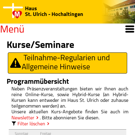
Haus
St. Ulrich - Hochaltingen
Menü
Willkommen
Kurse/Seminare
Open submenu
Teilnahme-Regularien und
Kurse/Seminare
Allgemeine Hinweise
Jahresprogramm
Programmübersicht
Regularien/Hinweise
Neben Präsenzveranstaltungen bieten wir Ihnen auch
reine Online-Kurse, sowie Hybrid-Kurse (an Hybrid-
Katechisten-Kurs
Kursen kann entweder im Haus St. Ulrich oder zuhause
teilgenommen werden) an.
Medien-Center
Unsere aktuellen Kurs-Angebote finden Sie auch im
Newsletter
. Bitte abonnieren Sie diesen.
Open submenu
Haus St. Ulrich
Filter löschen
Sonntag
Freitag