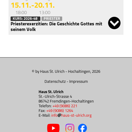
Haus St. Ulrich
15.11.
-
20.11.
Spiritualität
18:00
13:00
KURS: 2026-48
PRIESTER
Priesterexerzitien: Die Geschichte Gottes mit
Träger des Hauses
seinem Volk
St.-Ulrich-Stiftung
Spenden/Finanzierung
„Fest des Dankes”
Kontakt
© by Haus St. Ulrich - Hochaltingen, 2026
Datenschutz
-
Impressum
Haus St. Ulrich
St.-Ulrich-Strasse 4
86742 Fremdingen-Hochaltingen
Telefon:
+49 (9086) 221
Fax:
+49 (9086) 1264
E-Mail:
info
haus-st-ulrich.org